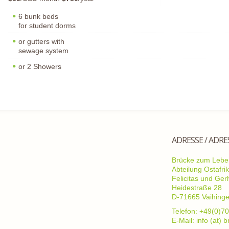
6 bunk beds
for student dorms
or gutters with
sewage system
or 2 Showers
ADRESSE / ADRE
Brücke zum Leben
Abteilung Ostafri
Felicitas und Ge
Heidestraße 28
D-71665 Vaihing
Telefon: +49(0)70
E-Mail: info (at)