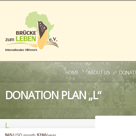
HOME
ABOUT US
DONATE
DONATION PLAN „L“
L
$65
/USD month
$780
/year