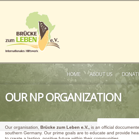
HOME
ABOUT US
DONATE
OUR NP ORGANIZATION
Our organisation,
Brücke zum Leben e.V.,
is an official doccument
southern Germany. Our prime goals are to educate and provide healt
to create a lasting, positive future within their communities.