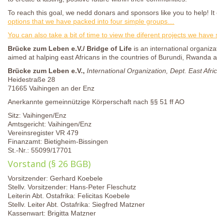
To reach this goal, we nedd donars and sponsors like you to help! I
options that we have packed into four simple groups…
You can also take a bit of time to view the diferent projects we ha
Brücke zum Leben e.V./ Bridge of Life
is an international organiz
aimed at halping east Africans in the countries of Burundi, Rwanda
Brücke zum Leben e.V.,
International Organization, Dept. East Afri
Heidestraße 28
71665 Vaihingen an der Enz
Anerkannte gemeinnützige Körperschaft nach §§ 51 ff AO
Sitz: Vaihingen/Enz
Amtsgericht: Vaihingen/Enz
Vereinsregister VR 479
Finanzamt: Bietigheim-Bissingen
St.-Nr.: 55099/17701
Vorstand (§ 26 BGB)
Vorsitzender: Gerhard Koebele
Stellv. Vorsitzender: Hans-Peter Fleschutz
Leiterin Abt. Ostafrika: Felicitas Koebele
Stellv. Leiter Abt. Ostafrika: Siegfred Matzner
Kassenwart: Brigitta Matzner