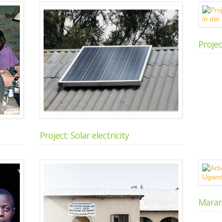
Projec
Project: Solar electricity
Maran