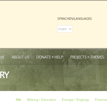
SPRACHEN/LANGUAGES:
ME
ABOUT US
DONATE + HELP
PROJECTS + THEMES
RY
Alle
Bildung / Education
Energie / Engergy
Finanze