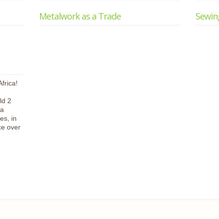
Metalwork as a Trade
Sewin
frica!
f
ld 2
ca
es, in
ce over