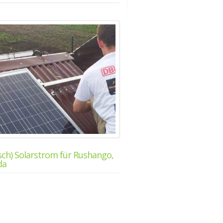
sch) Solarstrom für Rushango,
da