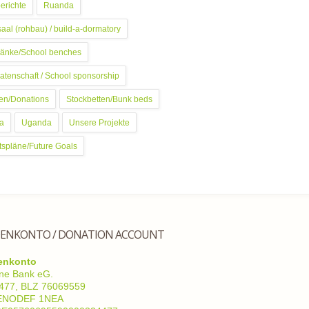
erichte
Ruanda
saal (rohbau) / build-a-dormatory
änke/School benches
atenschaft / School sponsorship
en/Donations
Stockbetten/Bunk beds
a
Uganda
Unsere Projekte
tspläne/Future Goals
ENKONTO / DONATION ACCOUNT
enkonto
ne Bank eG.
4477, BLZ 76069559
GENODEF 1NEA