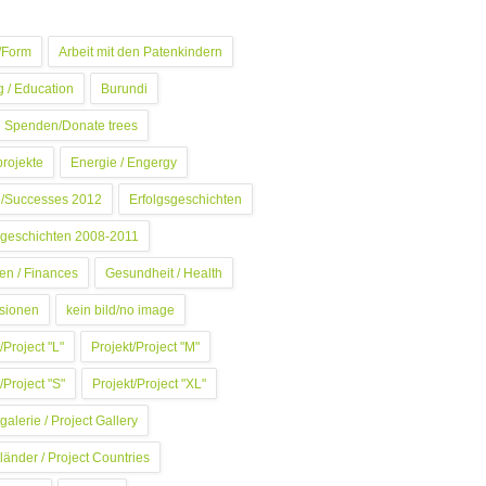
/Form
Arbeit mit den Patenkindern
g / Education
Burundi
 Spenden/Donate trees
projekte
Energie / Engergy
e/Successes 2012
Erfolgsgeschichten
sgeschichten 2008-2011
en / Finances
Gesundheit / Health
sionen
kein bild/no image
/Project "L"
Projekt/Project "M"
/Project "S"
Projekt/Project "XL"
galerie / Project Gallery
länder / Project Countries