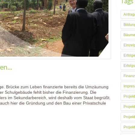
Tags
Antrag
Bildun
Bäume
Einzel
Erfolg
hen…
Erfolg
Finanz
Impres
e. Brücke zum Leben finanzierte bereits die Umzäunung
er Schulgebäude fehlt bisher die Finanzierung. Die
Projekt
ders im Sekundarbereich, wird deshalb vom Staat begrüßt.
auch hier die Gründung und den Bau einer Privatschule
Projekt
Projekt
Projekt