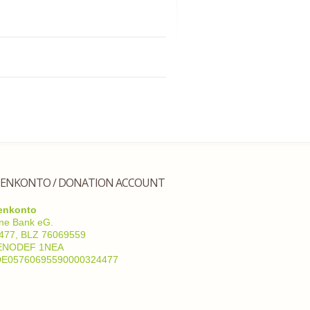
ENKONTO / DONATION ACCOUNT
enkonto
ne Bank eG.
4477, BLZ 76069559
GENODEF 1NEA
DE05760695590000324477