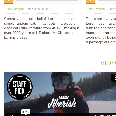
Sunny Morning
–
0:00:00
/
0:00:00
Rainy Evening
–
0:00:0
Contrary to popular belief, Lorem Ipsum is not
There are many va
simply random text. It has roots in a piece of
Lorem Ipsum avail
classical Latin literature from 45 BC, making it
suffered alteratio
over 2000 years old. Richard McClintock, a
humour, or random
Latin professor
even slightly belie
a passage of Lor
VIDE